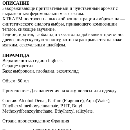
ОПИСАНИЕ
Завораживающе притягательный и чувственный аромат с
выраженным феромональным эффектом.
XTRAEM построен на высокой концентрации амброксана —
синтетического аналога амбры, придающего композиции
тёплое, сияющее звучание.
Гедион, иротил, глобалид и экзалтолид добавляют цветочно-
древесно-мускусную теплоту, которая раскрывается на коже
мягким, сексуальным шлейфом.
ПИРАМИДА
Верхние ноты: гедион high cis
Сердце: иротил
База: амброксан, глобалид, экзалтолид
Объем: 50 мл
Применение: Для нанесения на кожу, волосы или одежду.
Состав: Alcohol Denat, Parfum (Fragrance), Aqua(Water),
Ethylhexyl methoxycinnamate, BHT, Butyl
Methoxydibenzoylmethane, Ethylhexyl salicylate.
Страна происхождения: Франция